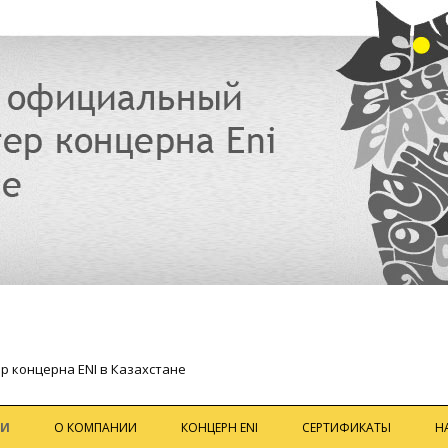
р концерна ENI в Казахстане
Перейти
к
ИИ
О КОМПАНИИ
КОНЦЕРН ENI
СЕРТИФИКАТЫ
Н
содержимому