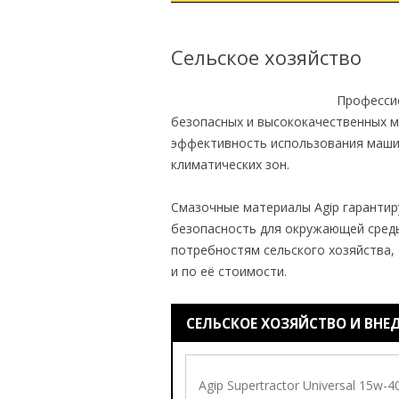
АВТОМОБИЛ
Сельское хозяйство
МОТОТЕХНИК
СЕЛЬСКОЕ ХОЗЯ
Профессио
безопасных и высококачественных 
СУДОВЫЕ И ГАЗ
эффективность использования машин
ДВИГАТЕЛИ
климатических зон.
ПРОМЫШЛЕННО
Смазочные материалы Agip гарантир
безопасность для окружающей среды
потребностям сельского хозяйства, 
и по её стоимости.
СЕЛЬСКОЕ ХОЗЯЙСТВО И ВН
Agip Supertractor Universal 15w-4