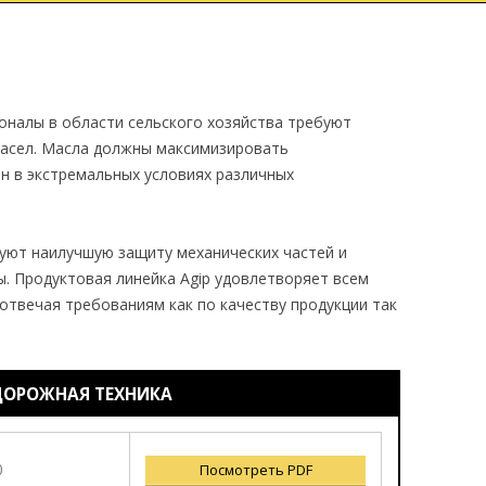
И
МОТОРНЫЕ МАСЛА
ЛЕГКОВЫЕ АВТОМОБИЛИ
А
СМАЗКИ
ГРУЗОВЫЕ МОТОРНЫЕ МАСЛ
ЙСТВО
СПЕЦИАЛЬНЫЕ МАСЛА И
налы в области сельского хозяйства требуют
ТЕХЖИДКОСТИ
масел. Масла должны максимизировать
ОВЫЕ
 в экстремальных условиях различных
ТРАНСМИССИОННЫЕ МАСЛА
СТЬ
уют наилучшую защиту механических частей и
. Продуктовая линейка Agip удовлетворяет всем
отвечая требованиям как по качеству продукции так
ЕДОРОЖНАЯ ТЕХНИКА
0
Посмотреть PDF